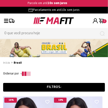
Frete grátis
- consulte as condições
Parcelamento em até
10x sem juros
0
Início
Brasil
Ordenar por
FILTROS
18%
18%