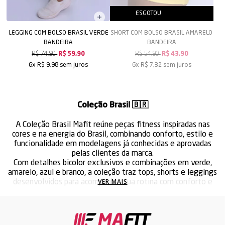
ESGOTOU
AVISE-ME
LEGGING COM BOLSO BRASIL VERDE
SHORT COM BOLSO BRASIL AMARELO
BANDEIRA
BANDEIRA
R$ 74,90
R$ 59,90
R$ 54,90
R$ 43,90
sem juros
sem juros
6x
R$ 9,98
6x
R$ 7,32
Coleção Brasil 🇧🇷
A Coleção Brasil Mafit reúne peças fitness inspiradas nas
cores e na energia do Brasil, combinando conforto, estilo e
funcionalidade em modelagens já conhecidas e aprovadas
pelas clientes da marca.
Com detalhes bicolor exclusivos e combinações em verde,
amarelo, azul e branco, a coleção traz tops, shorts e leggings
VER MAIS
desenvolvidos para acompanhar sua rotina com conforto e
liberdade de movimento.
Confeccionadas no tecido Suplex Myda, as peças oferecem
excelente ajuste ao corpo, toque macio e a qualidade que