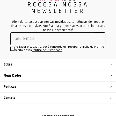
faz parte do padrão Mafit.
RECEBA NOSSA
NEWSLETTER
Uma coleção criada para quem busca praticidade,
personalidade e looks fitness versáteis para treinar e viver o
dia a dia com confiança.
Além de ter acesso às nossas novidades, tendências de moda, e
descontos exclusivos! Você ainda garante acesso antecipado aos
nossos lançamentos!
Ao fazer o cadastro, você concorda em receber e-mails da Mafit e
aceita nossa
Política de Privacidade
Sobre
Meus Dados
Políticas
Contato