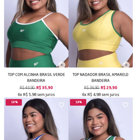
TOP COM ALCINHA BRASIL VERDE
TOP NADADOR BRASIL AMARELO
BANDEIRA
BANDEIRA
R$ 43,90
R$ 35,90
R$ 36,90
R$ 29,90
sem juros
sem juros
6x
R$ 5,98
6x
R$ 4,98
19%
19%