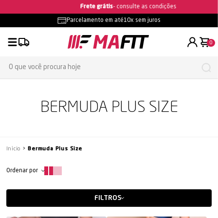
Frete grátis
- consulte as condições
Primeira devolução
grátis
0
BERMUDA PLUS SIZE
Início
Bermuda Plus Size
Ordenar por
FILTROS