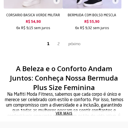
CORSARIO BASICA VERDE MILITAR
BERMUDA COM BOLSO MESCLA
R$ 54,90
R$ 55,90
sem juros
sem juros
6x
R$ 9,15
6x
R$ 9,32
1
2
A Beleza e o Conforto Andam
Juntos: Conheça Nossa Bermuda
Plus Size Feminina
Na Mafiti Moda Fitness, sabemos que cada corpo é único e
merece ser celebrado com estilo e conforto. Por isso, temos
um compromisso com a diversidade e a inclusão, garantindo
que todas as mulheres possam se sentir confiantes e
VER MAIS
confortáveis enquanto mantêm um estilo de vida ativo. É
por isso que nos orgulhamos em oferecer uma linha exclusiva
de bermuda academia plus size que atende a todos os corpos