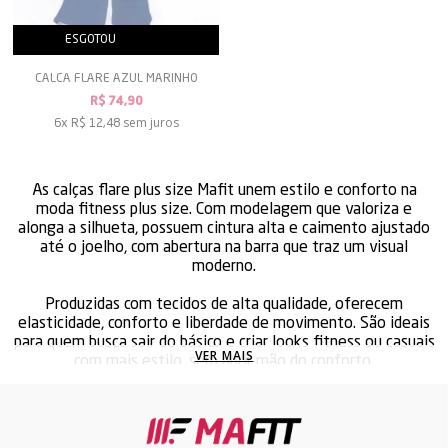
ESGOTOU
AVISE-ME
CALCA FLARE AZUL MARINHO
R$ 74,90
sem juros
6x
R$ 12,48
As calças flare plus size Mafit unem estilo e conforto na
moda fitness plus size. Com modelagem que valoriza e
alonga a silhueta, possuem cintura alta e caimento ajustado
até o joelho, com abertura na barra que traz um visual
moderno.
Produzidas com tecidos de alta qualidade, oferecem
elasticidade, conforto e liberdade de movimento. São ideais
para quem busca sair do básico e criar looks fitness ou casuais
VER MAIS
com mais estilo, sem abrir mão do conforto.
Perfeitas para academia ou para compor produções versáteis
no dia a dia.