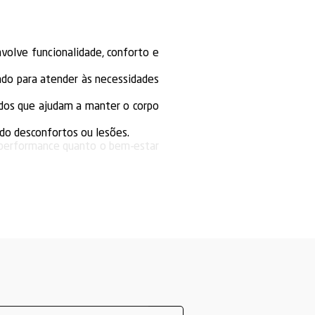
olve funcionalidade, conforto e
tado para atender às necessidades
idos que ajudam a manter o corpo
ndo desconfortos ou lesões.
 performance quanto o bem-estar
desejados.
lidade das peças, garantindo um
 liberdade de movimento.
tilação, mantendo o corpo em
he nos exercícios.
 diferentes opções de looks.