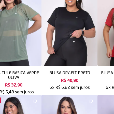
 TULE BASICA VERDE
BLUSA DRY-FIT PRETO
BLUSA 
OLIVA
R$ 40,90
R$ 32,90
sem juros
6x
R$ 6,82
6x
R
sem juros
R$ 5,48