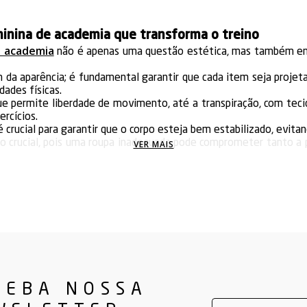
minina de academia que transforma o treino
e academia
não é apenas uma questão estética, mas também env
m da aparência; é fundamental garantir que cada item seja proje
dades físicas.
 que permite liberdade de movimento, até a transpiração, com tec
ercícios.
 crucial para garantir que o corpo esteja bem estabilizado, evita
to crucial, pois uma roupa inadequada pode comprometer tanto a
VER MAIS
 irritar a pele, limitar o movimento e até gerar desconfortos in
idade não só melhora o rendimento, mas também aumenta a durabi
zo.
feminina para academia
emia
é uma escolha prática e estilosa, perfeita para quem deseja
feccionadas com tecidos tecnológicos que favorecem a ven
só valorizam a silhueta, mas também evitam que o tecido atrapal
short de academia
, combinando facilmente com um
, oferecendo
CEBA NOSSA
ia: uma opção versátil