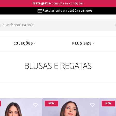
Frete grátis
- consulte as condições
Parcelamento em até
10x sem juros
COLEÇÕES
PLUS SIZE
BLUSAS E REGATAS
NEW
NEW