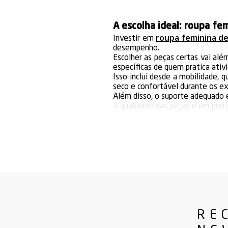
A escolha ideal: roupa fe
roupa feminina d
Investir em
desempenho.
Escolher as peças certas vai alé
específicas de quem pratica ativi
Isso inclui desde a mobilidade,
seco e confortável durante os ex
Além disso, o suporte adequado é
A qualidade das peças é um pon
durante os treinos.
Tecidos de baixa qualidade podem
Investir em roupas de boa qual
bom custo-benefício a longo pra
Os benefícios da regata 
regata feminina para acad
A
As versões modernas são con
temperatura adequada.
Modelos ajustados ao corpo não 
As regatas ainda são versáteis
RE
Regatas femininas academ