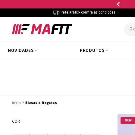
arcele em até
10x sem juros
Frete grátis
- confira as condições
NOVIDADES
PRODUTOS
Início
Blusas e Regatas
COR
NEW