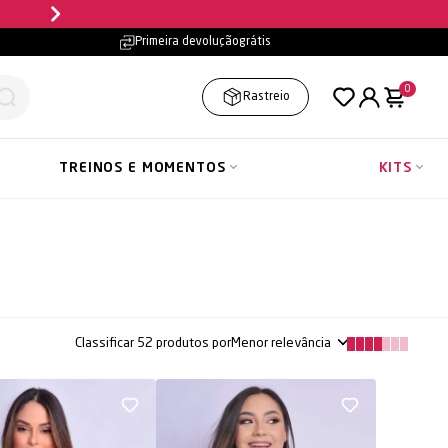
Primeira devolução
grátis
0
Rastreio
TREINOS E MOMENTOS
KITS
Classificar
52
produtos por
Menor relevância