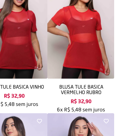
TULE BASICA VINHO
BLUSA TULE BASICA
VERMELHO RUBRO
R$ 32,90
R$ 32,90
sem juros
$ 5,48
sem juros
6x
R$ 5,48