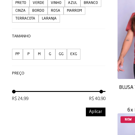
PRETO
VERDE
VINHO
AZUL
BRANCO
CINZA
BORDO
ROSA
MARROM
TERRACOTA
LARANJA
TAMANHO
PP
P
M
G
GG
EXG
PREÇO
BLUSA
R$ 24,99
R$ 40,90
6x
Aplicar
NEW