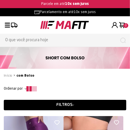
Parcele em até
10x sem juros
Frete gr
Parcelamento em até
10x sem juros
0
Início
com Bolso
Ordenar por
FILTROS