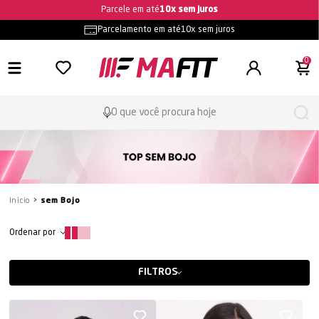
Parcele em até
10x sem juros
Parcelamento em até
10x sem juros
0
SEM BOJO
Início
sem Bojo
Ordenar por
FILTROS