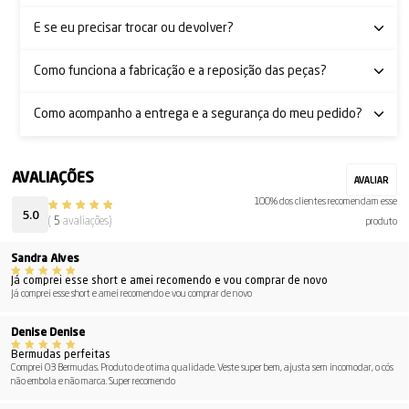
E se eu precisar trocar ou devolver?
Como funciona a fabricação e a reposição das peças?
Como acompanho a entrega e a segurança do meu pedido?
100% dos clientes recomendam esse
5.0
(
5
avaliações)
produto
Sandra Alves
Já comprei esse short e amei recomendo e vou comprar de novo
Já comprei esse short e amei recomendo e vou comprar de novo
Denise Denise
Bermudas perfeitas
Comprei 03 Bermudas. Produto de otima qualidade. Veste super bem, ajusta sem incomodar, o cós
não embola e não marca. Super recomendo