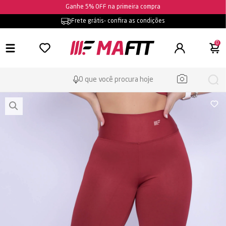
Ganhe 5% OFF na primeira compra
Frete grátis
- confira as condições
0