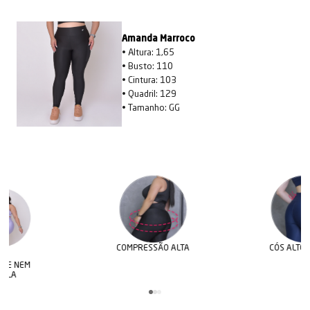
Amanda Marroco
• Altura: 1,65
• Busto: 110
• Cintura: 103
• Quadril: 129
• Tamanho: GG
COMPRESSÃO ALTA
CÓS ALTO E DUPLO