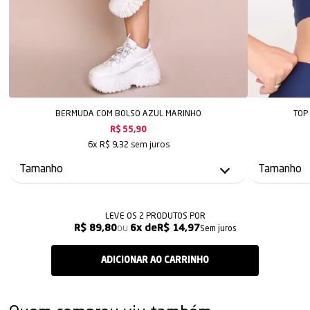
BERMUDA COM BOLSO AZUL MARINHO
TOP
R$ 55,90
sem juros
6x
R$ 9,32
LEVE OS 2 PRODUTOS
R$ 89,80
6x
R$ 14,97
Sem juros