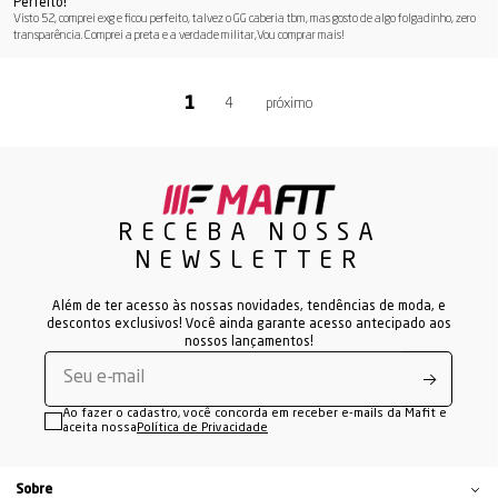
Perfeito!
Visto 52, comprei exg e ficou perfeito, talvez o GG caberia tbm, mas gosto de algo folgadinho, zero
transparência. Comprei a preta e a verdade militar,Vou comprar mais!
4
RECEBA NOSSA
NEWSLETTER
Além de ter acesso às nossas novidades, tendências de moda, e
descontos exclusivos! Você ainda garante acesso antecipado aos
nossos lançamentos!
Ao fazer o cadastro, você concorda em receber e-mails da Mafit e
aceita nossa
Política de Privacidade
Sobre