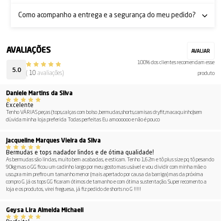
Como acompanho a entrega e a segurança do meu pedido?
100% dos clientes recomendam esse
5.0
(
10
avaliações)
produto
Daniele Martins da Silva
Excelente
Tenho VÁRIAS peças (tops,calças com bolso ,bermudas,shorts,camisas dryfit,macaquinho)sem
dúvida minha loja preferida Todas perfeitas Eu amoooooo e não é pouco
Jacqueline Marques Vieira da Silva
Bermudas e tops nadador lindos e de ótima qualidade!
As bermudas são lindas, muito bem acabadas, e esticam. Tenho 1,62m e tô plus size pq tô pesando
90kg mas o GG ficou um cadinho largo por meu gosto mas usável e vou dividir com minha mãe o
uso...pra mim prefiro um tamanho menor (mais apertado por causa da barriga) mas da próxima
compro G. Já os tops GG ficaram ótimos de tamanho e com ótima sustentação. Super recomento a
loja e os produtos, virei freguesa, já fiz pedido de shorts no G !!!!!
Geysa Lira Almeida Michaeli