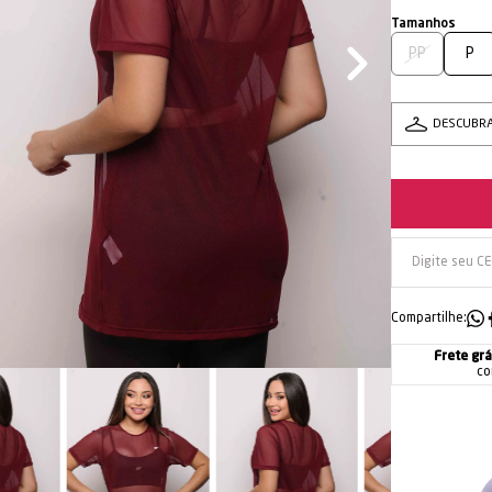
PP
P
DESCUBR
Compartilhe:
Frete grá
co