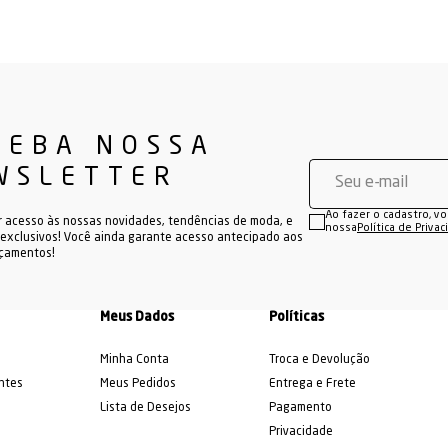
CEBA NOSSA
WSLETTER
Ao fazer o cadastro, v
r acesso às nossas novidades, tendências de moda, e
nossa
Política de Priva
exclusivos! Você ainda garante acesso antecipado aos
nçamentos!
Meus Dados
Políticas
Minha Conta
Troca e Devolução
ntes
Meus Pedidos
Entrega e Frete
Lista de Desejos
Pagamento
Privacidade