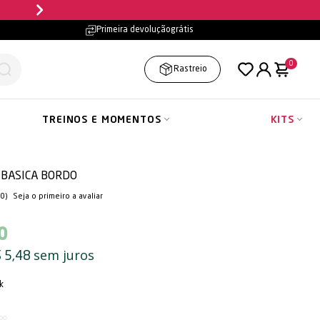
Parcele em até
10x sem jur
Primeira devolução
grátis
0
Rastreio
TREINOS E MOMENTOS
KITS
 BASICA BORDO
(0)
Seja o primeiro a avaliar
0
sem juros
 5,48
k