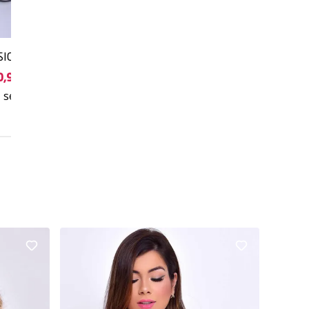
SICA PRETO
0,90
sem juros
5