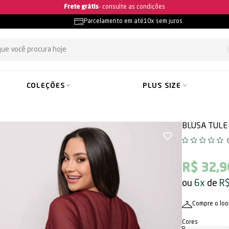
Ganhe 5% OFF na primeira compra
Parcelamento em até
10x sem juros
COLEÇÕES
PLUS SIZE
BLUSA TULE
R$ 32,9
6x
R$
Compre o loo