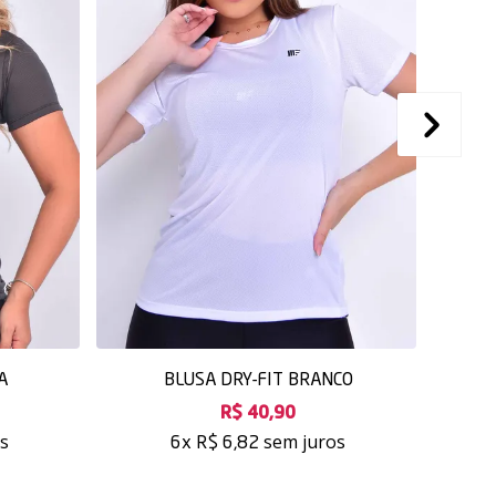
A
BLUSA DRY-FIT BRANCO
B
R$ 40,90
os
sem juros
6x
R$ 6,82