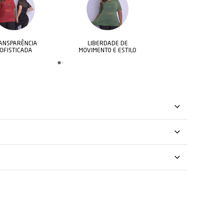
LIBERDADE DE
CONFORTO E
T
MOVIMENTO E ESTILO
FRESCOR O DIA TODO