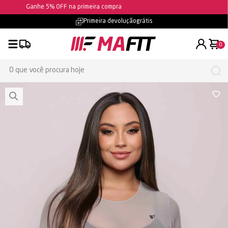
Ganhe 5% OFF na primeira compra
Primeira devolução
grátis
0