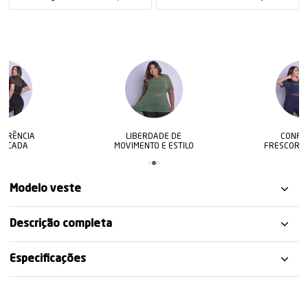
A
LIBERDADE DE
CONFORTO E
MOVIMENTO E ESTILO
FRESCOR O DIA TOD
Modelo veste
Descrição completa
Especificações