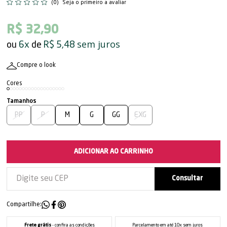
(0)
Seja o primeiro a avaliar
R$ 32,90
sem juros
6x
R$ 5,48
Compre o look
PP
P
M
G
GG
EXG
ADICIONAR AO CARRINHO
Compartilhe:
Frete grátis
- confira as condições
Parcelamento em até 10x sem juros