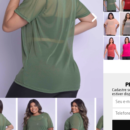
P
Cadastre s
estiver dis