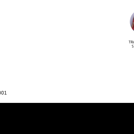
DADE DE
CONFORTO E
TRANSPARÊNCIA
O E ESTILO
FRESCOR O DIA TODO
SOFISTICADA
001