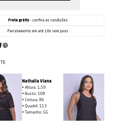
Frete grátis
- confira as condições
Parcelamento em até 10x sem juros
STE
Nathalia Viana
Larissa
• Altura: 1,59
• Altura: 1,57
• Busto: 108
• Busto: 91
• Cintura: 86
• Cintura: 72
• Quadril: 113
• Quadril: 95,5
• Tamanho: GG
• Tamanho: M