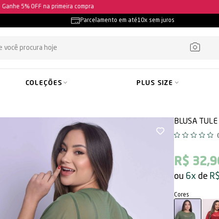
Ganhe 5% OFF na primeira compra
Parcelamento em até
10x sem juros
COLEÇÕES
PLUS SIZE
BLUSA TULE
R$ 32,9
6x
R$