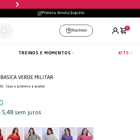
Parcele em até
10x sem jur
Primeira devolução
grátis
0
Rastreio
TREINOS E MOMENTOS
KITS
 BASICA VERDE MILITAR
(0)
Seja o primeiro a avaliar
0
sem juros
 5,48