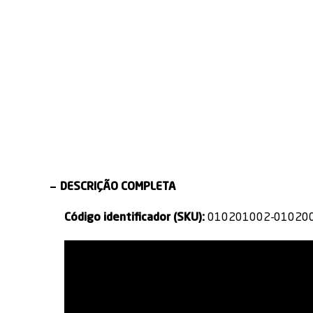
CONFORTO E
TRANSPARÊNCIA
LIBER
FRESCOR O DIA TODO
SOFISTICADA
MOVIMENT
DESCRIÇÃO COMPLETA
Código identificador (SKU):
010201002-01020