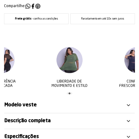
Compartilhe:
Frete grátis
- confira as condições
Parcelamento em até 10x sem juros
A
LIBERDADE DE
CONFORTO E
MOVIMENTO E ESTILO
FRESCOR O DIA TO
Modelo veste
Descrição completa
Especificações