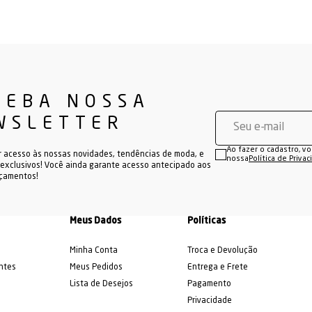
CEBA NOSSA
WSLETTER
Ao fazer o cadastro, v
r acesso às nossas novidades, tendências de moda, e
nossa
Política de Priva
exclusivos! Você ainda garante acesso antecipado aos
nçamentos!
Meus Dados
Políticas
Minha Conta
Troca e Devolução
ntes
Meus Pedidos
Entrega e Frete
Lista de Desejos
Pagamento
Privacidade