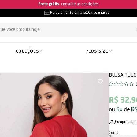
Ganhe 5% OFF na primeira compra
Parcelamento em até
10x sem juros
COLEÇÕES
PLUS SIZE
BLUSA TULE
R$ 32,9
6x
R$
Compre o loo