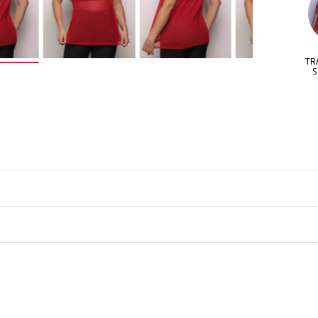
ADE DE
CONFORTO E
TRANSPARÊNCIA
 E ESTILO
FRESCOR O DIA TODO
SOFISTICADA