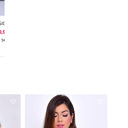
SICA PRETO
0,90
sem juros
5