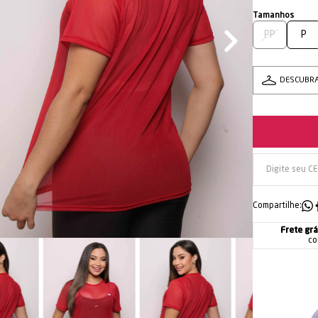
PP
P
DESCUBR
Compartilhe:
Frete grá
co