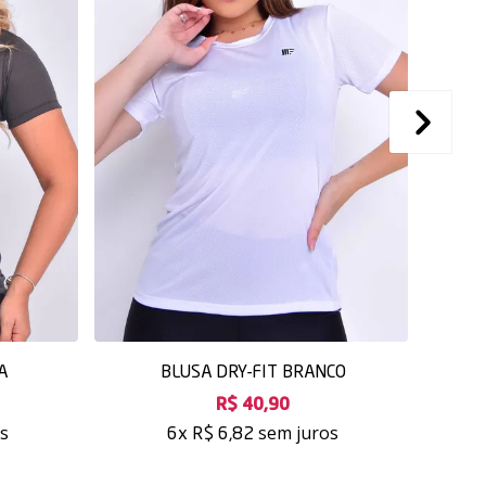
A
BLUSA DRY-FIT BRANCO
B
R$ 40,90
os
sem juros
6x
R$ 6,82