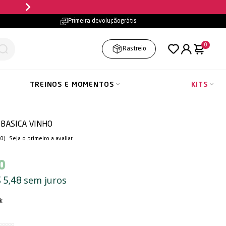
Parcele em até
10x sem jur
Primeira devolução
grátis
0
Rastreio
TREINOS E MOMENTOS
KITS
 BASICA VINHO
(0)
Seja o primeiro a avaliar
0
sem juros
 5,48
k