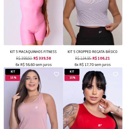
KIT 5 MACAQUINHOS FITNESS
KIT 5 CROPPED REGATA BÁSICO
R$ 399,50
R$ 339,58
R$ 124,95
R$ 106,21
sem juros
sem juros
6x
R$ 56,60
6x
R$ 17,70
KIT
KIT
15%
15%