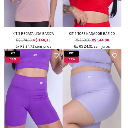
KIT 5 REGATA LISA BÁSICA
KIT 5 TOPS NADADOR BÁSICO
R$ 174,50
R$ 148,33
R$ 169,50
R$ 144,08
sem juros
sem juros
6x
R$ 24,72
6x
R$ 24,01
KIT
KIT
15%
15%