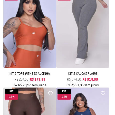
KIT 5 TOPS FITNESS ALCINHA
KIT 5 CALÇAS FLARE
R$ 204,50
R$ 173,83
R$ 374,50
R$ 318,33
sem juros
sem juros
6x
R$ 28,97
6x
R$ 53,06
KIT
KIT
15%
15%