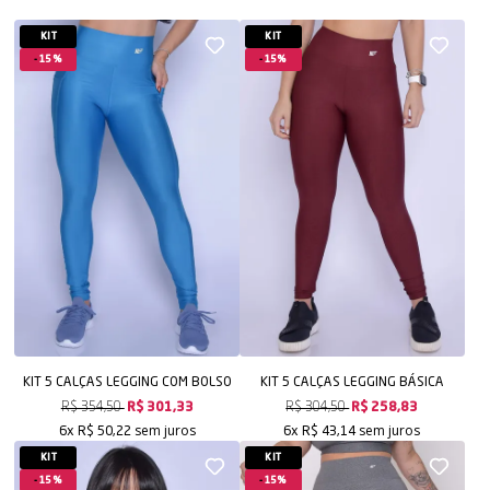
KIT
KIT
15%
15%
KIT 5 CALÇAS LEGGING COM BOLSO
KIT 5 CALÇAS LEGGING BÁSICA
R$ 354,50
R$ 301,33
R$ 304,50
R$ 258,83
sem juros
sem juros
6x
R$ 50,22
6x
R$ 43,14
KIT
KIT
15%
15%