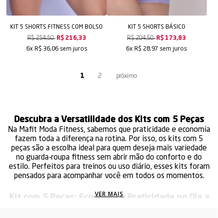
KIT 5 SHORTS FITNESS COM BOLSO
KIT 5 SHORTS BÁSICO
R$ 254,50
R$ 216,33
R$ 204,50
R$ 173,83
sem juros
sem juros
6x
R$ 36,06
6x
R$ 28,97
1
2
Descubra a Versatilidade dos Kits com 5 Peças
Na Mafit Moda Fitness, sabemos que praticidade e economia
fazem toda a diferença na rotina. Por isso, os kits com 5
peças são a escolha ideal para quem deseja mais variedade
no guarda-roupa fitness sem abrir mão do conforto e do
estilo. Perfeitos para treinos ou uso diário, esses kits foram
pensados para acompanhar você em todos os momentos.
VER MAIS
Kit com 5 Peças: Economia e Praticidade no Dia a
Dia