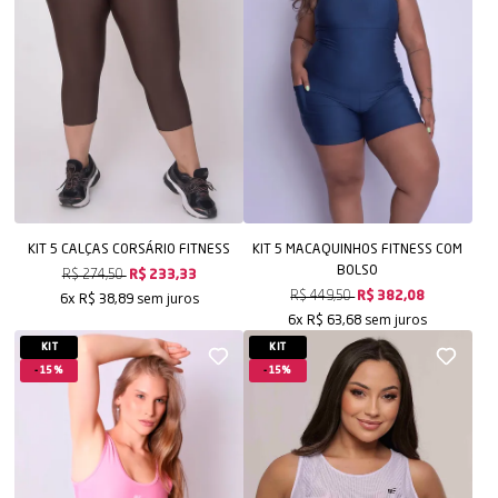
KIT 5 CALÇAS CORSÁRIO FITNESS
KIT 5 MACAQUINHOS FITNESS COM
BOLSO
R$ 274,50
R$ 233,33
sem juros
R$ 449,50
R$ 382,08
6x
R$ 38,89
sem juros
6x
R$ 63,68
KIT
KIT
15%
15%