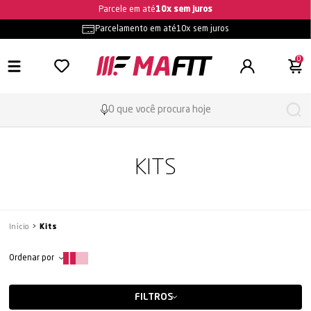
Frete grátis
- consulte as condições
Parcelamento em até
10x sem juros
0
KITS
Início
Kits
Ordenar por
FILTROS