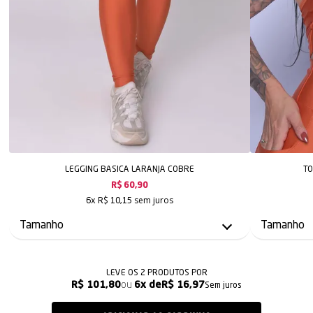
LEGGING BASICA LARANJA COBRE
TO
R$ 60,90
sem juros
6x
R$ 10,15
LEVE OS 2 PRODUTOS
R$ 101,80
6x
R$ 16,97
Sem juros