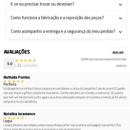
E se eu precisar trocar ou devolver?
Como funciona a fabricação e a reposição das peças?
Como acompanho a entrega e a segurança do meu pedido?
100% dos clientes recomendam esse
5.0
(
22
avaliações)
produto
Nathalia Pontes
Perfeito
Então gente na minha última compra me mandaram a calça do tamanho G sendo que é GG porém
não vou trocar a g ficou coladinha mas serviu . Gente comprem um número a menos ta,. Só a preta
que tem um técido mais justo, agora as outras cores pode comprar um número a menos. Já fiz várias
compras e muito satisfeita.
Natalina Iaramenco
Legui
Lindas terceira ves compro calsas maravilhosas achei nao ia entrar pois peguei tamanho G fico
ótima..achei finas mas nada transparente super recomendado