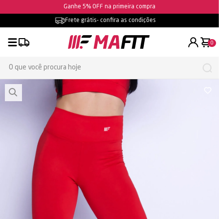
Ganhe 5% OFF na primeira compra
Frete grátis
- confira as condições
0