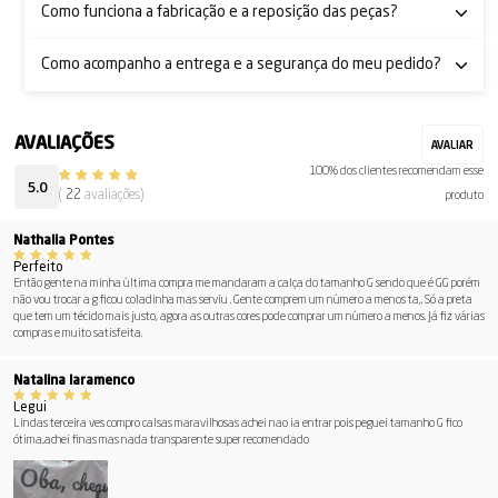
Como funciona a fabricação e a reposição das peças?
Como acompanho a entrega e a segurança do meu pedido?
100% dos clientes recomendam esse
5.0
(
22
avaliações)
produto
Nathalia Pontes
Perfeito
Então gente na minha última compra me mandaram a calça do tamanho G sendo que é GG porém
não vou trocar a g ficou coladinha mas serviu . Gente comprem um número a menos ta,. Só a preta
que tem um técido mais justo, agora as outras cores pode comprar um número a menos. Já fiz várias
compras e muito satisfeita.
Natalina Iaramenco
Legui
Lindas terceira ves compro calsas maravilhosas achei nao ia entrar pois peguei tamanho G fico
ótima..achei finas mas nada transparente super recomendado