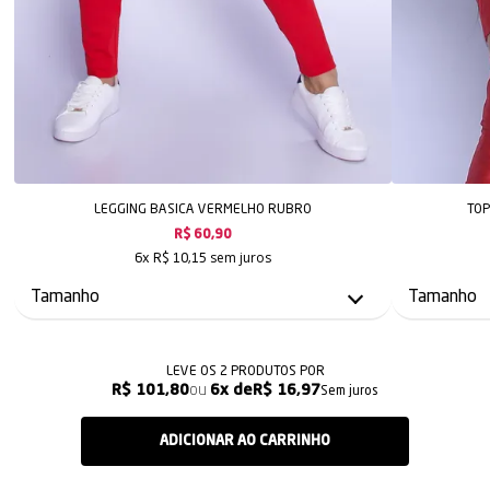
LEGGING BASICA VERMELHO RUBRO
TOP
R$ 60,90
sem juros
6x
R$ 10,15
LEVE OS 2 PRODUTOS
R$ 101,80
6x
R$ 16,97
Sem juros