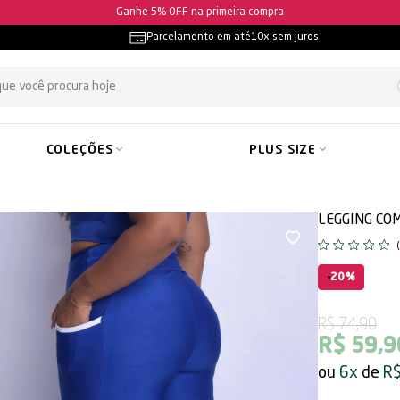
Ganhe 5% OFF na primeira compra
Parcelamento em até
10x sem juros
COLEÇÕES
PLUS SIZE
LEGGING CO
20%
R$ 74,90
R$ 59,9
6x
R$