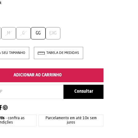
k
M
G
GG
EXG
A SEU TAMANHO
TABELA DE MEDIDAS
ADICIONAR AO CARRINHO
tis
- confira as
Parcelamento em até 10x sem
ndições
juros