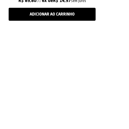
R$ 89,80
6x
R$ 14,97
Sem juros