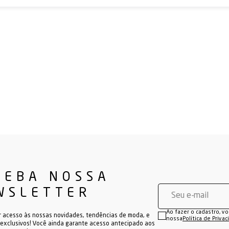
CEBA NOSSA
WSLETTER
Ao fazer o cadastro, v
r acesso às nossas novidades, tendências de moda, e
nossa
Política de Priva
exclusivos! Você ainda garante acesso antecipado aos