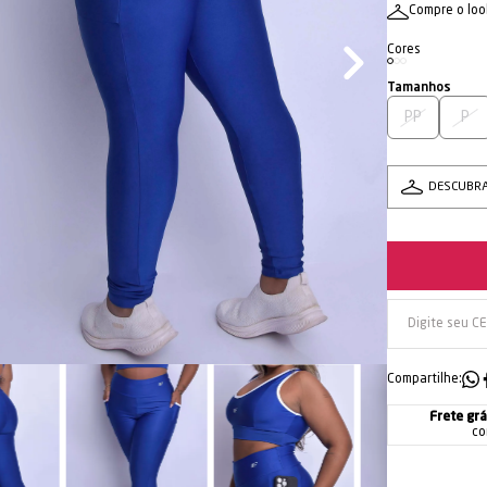
Compre o loo
PP
P
DESCUBR
Compartilhe:
Frete grá
co