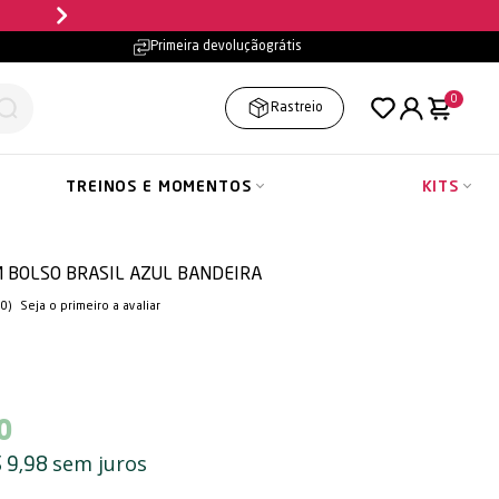
Parcele em até
10x sem jur
Primeira devolução
grátis
0
Rastreio
TREINOS E MOMENTOS
KITS
M BOLSO BRASIL AZUL BANDEIRA
(0)
Seja o primeiro a avaliar
0
sem juros
 9,98