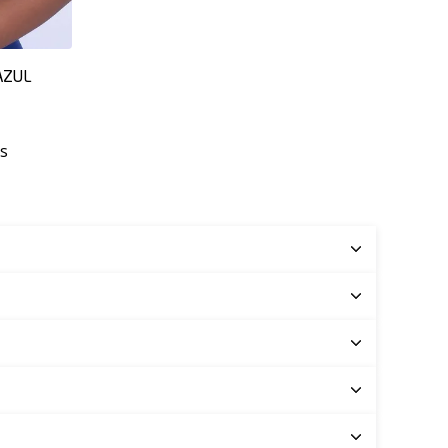
AZUL
os