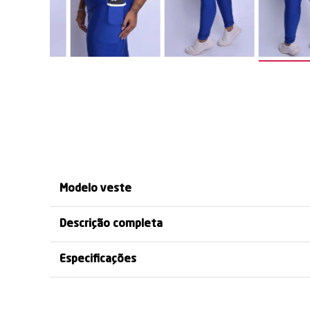
CORES INSPIRADAS
VISUAL ESPORTIVO E
DETAL
NO BRASIL
MODERNO
EX
Modelo veste
Descrição completa
Especificações