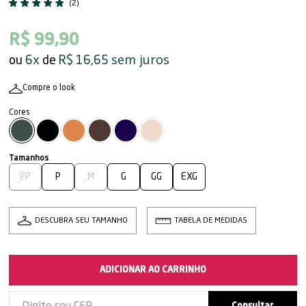
(2)
R$ 99,90
sem juros
6x
R$ 16,65
Compre o look
PP
P
M
G
GG
EXG
DESCUBRA SEU TAMANHO
TABELA DE MEDIDAS
ADICIONAR AO CARRINHO