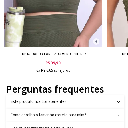
TOP NADADOR CANELADO VERDE MILITAR
TOP 
R$ 39,90
sem juros
6x
R$ 6,65
Perguntas frequentes
Este produto fica transparente?
Como escolho o tamanho correto para mim?