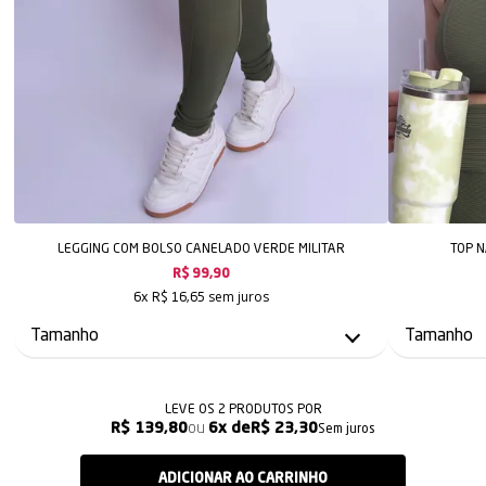
LEGGING COM BOLSO CANELADO VERDE MILITAR
TOP 
R$ 99,90
sem juros
6x
R$ 16,65
LEVE OS 2 PRODUTOS
R$ 139,80
6x
R$ 23,30
Sem juros