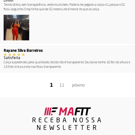
Lindo!
Tecido ótimo, sem transparência, veste muito bem. Poderia ter pegado a calça o G, porque o GG
ficou larguinho. O top tinha que ser GG mesmo, ele é menor do que as calça.
Rayane Silva Barreiros
Satisfeita
Calça surpreendeu pela qualidade, tecido não é transparente. Sou baixa tenho 1.63cn de altura e
1.53 de cintura e ela nao ficou transparente.
11
RECEBA NOSSA
NEWSLETTER