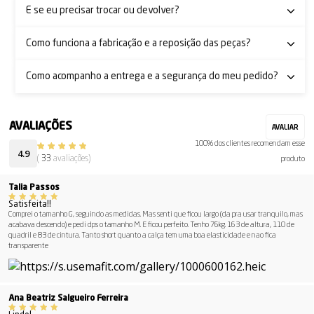
E se eu precisar trocar ou devolver?
Como funciona a fabricação e a reposição das peças?
Como acompanho a entrega e a segurança do meu pedido?
100% dos clientes recomendam esse
4.9
(
33
avaliações)
produto
Talia Passos
Satisfeita!!
Comprei o tamanho G, seguindo as medidas. Mas senti que ficou largo (da pra usar tranquilo, mas
acabava descendo) e pedi dps o tamanho M. E ficou perfeito. Tenho 76kg. 163 de altura, 110 de
quadril e 83 de cintura. Tanto short quanto a calça tem uma boa elasticidade e nao fica
transparente
Ana Beatriz Salgueiro Ferreira