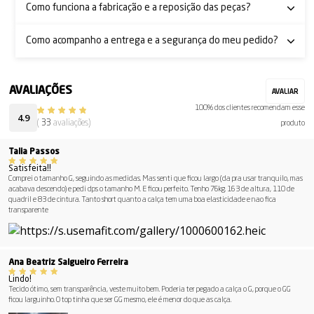
Como funciona a fabricação e a reposição das peças?
Como acompanho a entrega e a segurança do meu pedido?
100% dos clientes recomendam esse
4.9
(
33
avaliações)
produto
Talia Passos
Satisfeita!!
Comprei o tamanho G, seguindo as medidas. Mas senti que ficou largo (da pra usar tranquilo, mas
acabava descendo) e pedi dps o tamanho M. E ficou perfeito. Tenho 76kg. 163 de altura, 110 de
quadril e 83 de cintura. Tanto short quanto a calça tem uma boa elasticidade e nao fica
transparente
Ana Beatriz Salgueiro Ferreira
Lindo!
Tecido ótimo, sem transparência, veste muito bem. Poderia ter pegado a calça o G, porque o GG
ficou larguinho. O top tinha que ser GG mesmo, ele é menor do que as calça.