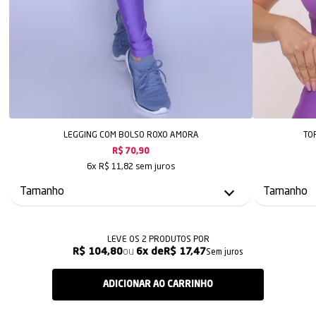
LEGGING COM BOLSO ROXO AMORA
TO
R$ 70,90
sem juros
6x
R$ 11,82
LEVE OS 2 PRODUTOS
R$ 104,80
6x
R$ 17,47
Sem juros