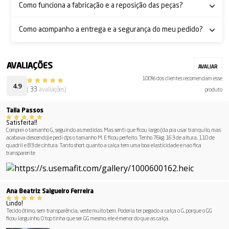
Como funciona a fabricação e a reposição das peças?
Como acompanho a entrega e a segurança do meu pedido?
100% dos clientes recomendam esse
4.9
(
33
avaliações)
produto
Talia Passos
Satisfeita!!
Comprei o tamanho G, seguindo as medidas. Mas senti que ficou largo (da pra usar tranquilo, mas
acabava descendo) e pedi dps o tamanho M. E ficou perfeito. Tenho 76kg. 163 de altura, 110 de
quadril e 83 de cintura. Tanto short quanto a calça tem uma boa elasticidade e nao fica
transparente
Ana Beatriz Salgueiro Ferreira
Lindo!
Tecido ótimo, sem transparência, veste muito bem. Poderia ter pegado a calça o G, porque o GG
ficou larguinho. O top tinha que ser GG mesmo, ele é menor do que as calça.