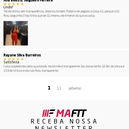
Ana Beatriz Salgueiro Ferreira
Lindo!
Tecido ótimo, sem transparência, veste muito bem. Poderia ter pegado a calça o G, porque o GG
ficou larguinho. O top tinha que ser GG mesmo, ele é menor do que as calça.
Rayane Silva Barreiros
Satisfeita
Calça surpreendeu pela qualidade, tecido não é transparente. Sou baixa tenho 1.63cn de altura e
1.53 de cintura e ela nao ficou transparente.
11
RECEBA NOSSA