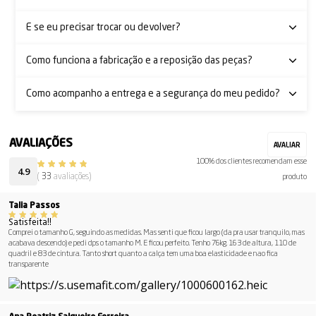
E se eu precisar trocar ou devolver?
Como funciona a fabricação e a reposição das peças?
Como acompanho a entrega e a segurança do meu pedido?
100% dos clientes recomendam esse
4.9
(
33
avaliações)
produto
Talia Passos
Satisfeita!!
Comprei o tamanho G, seguindo as medidas. Mas senti que ficou largo (da pra usar tranquilo, mas
acabava descendo) e pedi dps o tamanho M. E ficou perfeito. Tenho 76kg. 163 de altura, 110 de
quadril e 83 de cintura. Tanto short quanto a calça tem uma boa elasticidade e nao fica
transparente