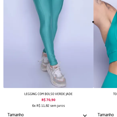
LEGGING COM BOLSO VERDE JADE
TO
R$ 70,90
sem juros
6x
R$ 11,82