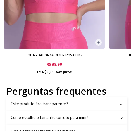
TOP NADADOR WONDER ROSA PINK
T
R$ 39,90
sem juros
6x
R$ 6,65
Perguntas frequentes
Este produto fica transparente?
Como escolho o tamanho correto para mim?