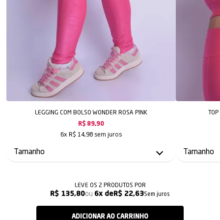
LEGGING COM BOLSO WONDER ROSA PINK
TOP
R$ 89,90
sem juros
6x
R$ 14,98
LEVE OS 2 PRODUTOS
R$ 135,80
6x
R$ 22,63
Sem juros