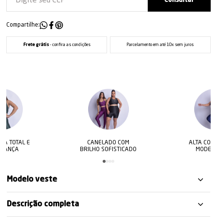
Compartilhe:
Frete grátis
- confira as condições
Parcelamento em até 10x sem juros
 E
CANELADO COM
ALTA COMPRESSÃO
BRILHO SOFISTICADO
MODELADORA
Modelo veste
Descrição completa