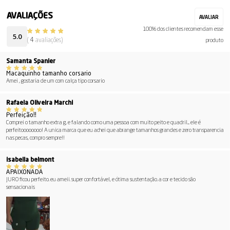
100% dos clientes recomendam esse
5.0
(
4
avaliações)
produto
Samanta Spanier
Macaquinho tamanho corsario
Amei , gostaria de um com calça tipo corsario
Rafaela Oliveira Marchi
Perfeição!!
Comprei o tamanho extra g, e falando como uma pessoa com muito peito e quadril.... ele é
perfeitoooooooo! A unica marca que eu achei que abrange tamanhos grandes e zero transparencia
nas pecas, compro sempre!!
isabella belmont
APAIXONADA
JURO ficou perfeito. eu ameii. super confortável, e ótima sustentação. a cor e tecido são
sensacionais