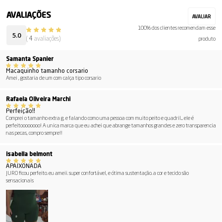
100% dos clientes recomendam esse
5.0
(
4
avaliações)
produto
Samanta Spanier
Macaquinho tamanho corsario
Amei , gostaria de um com calça tipo corsario
Rafaela Oliveira Marchi
Perfeição!!
Comprei o tamanho extra g, e falando como uma pessoa com muito peito e quadril.... ele é
perfeitoooooooo! A unica marca que eu achei que abrange tamanhos grandes e zero transparencia
nas pecas, compro sempre!!
isabella belmont
APAIXONADA
JURO ficou perfeito. eu ameii. super confortável, e ótima sustentação. a cor e tecido são
sensacionais