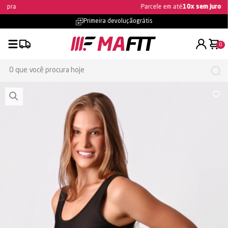
Ganhe 5% OFF na primeira compra
Primeira devolução
grátis
0