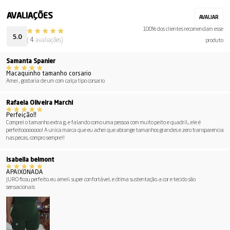
100% dos clientes recomendam esse
5.0
(
4
avaliações)
produto
Samanta Spanier
Macaquinho tamanho corsario
Amei , gostaria de um com calça tipo corsario
Rafaela Oliveira Marchi
Perfeição!!
Comprei o tamanho extra g, e falando como uma pessoa com muito peito e quadril.... ele é
perfeitoooooooo! A unica marca que eu achei que abrange tamanhos grandes e zero transparencia
nas pecas, compro sempre!!
isabella belmont
APAIXONADA
JURO ficou perfeito. eu ameii. super confortável, e ótima sustentação. a cor e tecido são
sensacionais