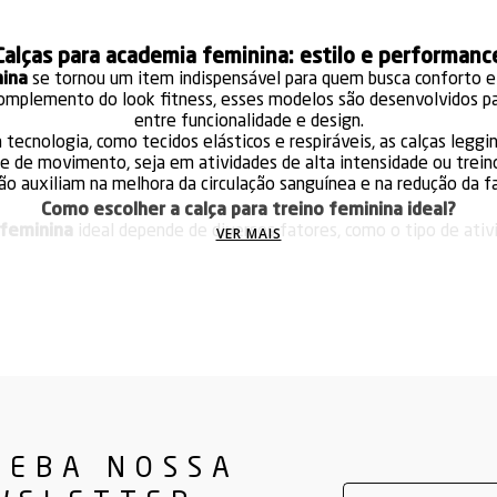
Calças para academia feminina: estilo e performanc
nina
se tornou um item indispensável para quem busca conforto e p
mplemento do look fitness, esses modelos são desenvolvidos par
entre funcionalidade e design.
a tecnologia, como tecidos elásticos e respiráveis, as calças leg
e de movimento, seja em atividades de alta intensidade ou trein
o auxiliam na melhora da circulação sanguínea e na redução da fa
Como escolher a calça para treino feminina ideal?
 feminina
ideal depende de diversos fatores, como o tipo de ativ
VER MAIS
inos ao ar livre, modelos mais grossos podem proteger contra o fr
mais leves são ideais para ambientes internos e climas quentes.
cós da calça. Modelos com cintura alta garantem maior suporte a
desconfortos durante exercícios como agachamentos e corridas.
Quais materiais garantem maior durabilidade?
ção comum ao adquirir uma
calça para academia feminina
. Por i
 qualidade, como poliamida e elastano, que resistem ao desgast
pelas lavagens.
 femininas
com costuras reforçadas evitam rasgos ou deformaçõe
de academia com essas características garante um excelente cus
CEBA NOSSA
durante o treino.
nheça os shorts para complementar seu guarda-roupa fitn