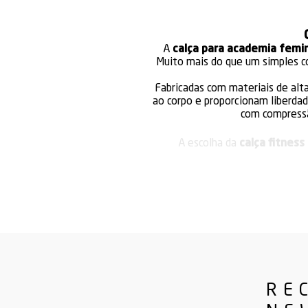
A
calça para academia femi
Muito mais do que um simples co
Fabricadas com materiais de alt
ao corpo e proporcionam liberdad
com compressã
A escolha da
calça fitness
preferências pessoais. Para tre
Outro ponto essencial é o 
A durabilidade é uma preocupa
confeccionadas com tecidos de
Além disso,
calças fitness
intensos. Investir em roupas 
RE
Co