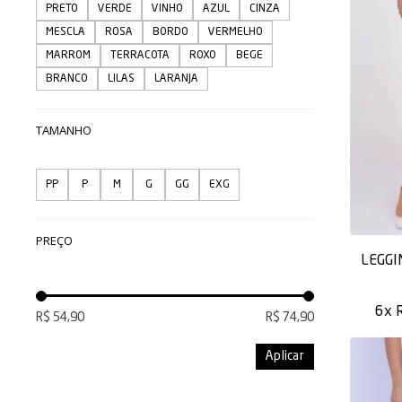
PRETO
VERDE
VINHO
AZUL
CINZA
MESCLA
ROSA
BORDO
VERMELHO
MARROM
TERRACOTA
ROXO
BEGE
BRANCO
LILAS
LARANJA
TAMANHO
PP
P
M
G
GG
EXG
PREÇO
LEGGI
6x
R$ 54,90
R$ 74,90
Aplicar