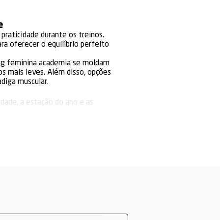
e
raticidade durante os treinos.
a oferecer o equilíbrio perfeito
ging feminina academia se moldam
os mais leves. Além disso, opções
diga muscular.
idade, a estação do ano e as
io, enquanto versões com tecidos
o abdômen e ajudam a evitar
sso, é importante optar por peças
e causado pelo uso frequente e
s, mesmo em exercícios mais
to-benefício e maior segurança
ess