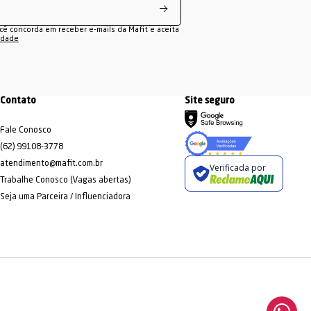
shorts femininos para treino
.
is mobilidade.
ocê concorda em receber e-mails da Mafit e aceita
legging feminina academia
de
cidade
mão de qualidade no dia a dia
tes modalidades e preferências.
de melhor.
Contato
Site seguro
Fale Conosco
(62) 99108-3778
atendimento@mafit.com.br
Verificada por
Trabalhe Conosco (Vagas abertas)
Seja uma Parceira / Influenciadora