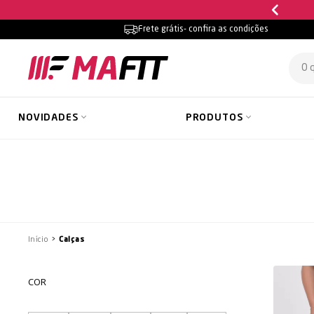
Parcele em até
10x sem juros
Frete grátis
- confira as condições
NOVIDADES
PRODUTOS
Início
Calças
COR