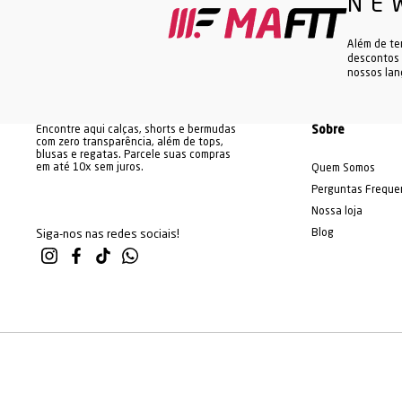
NE
Para quem busca variedade no 
Esses modelos
Além de te
Na Mafit, nos dedicamos a ofer
descontos 
nosso catálogo é cuidadosame
nossos la
Além disso, nossa loja apresen
Aproveite 
Encontre aqui calças, shorts e bermudas
Sobre
com zero transparência, além de tops,
blusas e regatas. Parcele suas compras
em até 10x sem juros.
Quem Somos
Perguntas Freque
Nossa loja
Blog
Siga-nos nas redes sociais!