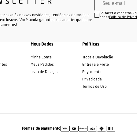
WSLETTER
guarda-roupa esportivo, vale explorar também nossas opções de
 são ideais para dias quentes ou atividades que exigem ainda ma
Ao fazer o cadastro, v
r acesso às nossas novidades, tendências de moda, e
ecer peças que aliam performance, conforto e estilo. Cada
calça 
nossa
Política de Priva
exclusivos! Você ainda garante acesso antecipado aos
nte selecionada para atender às necessidades de quem não abre 
nçamentos!
fitness.
ta um portfólio diversificado, com opções de roupas para diferen
bermudas
para conhecer a categoria de
e descubra o que temos 
Meus Dados
Políticas
Minha Conta
Troca e Devolução
ntes
Meus Pedidos
Entrega e Frete
Lista de Desejos
Pagamento
Privacidade
Termos de Uso
Formas de pagamento