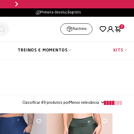
Primeira devolução
grátis
0
Rastreio
TREINOS E MOMENTOS
KITS
Classificar
49
produtos por
Menor relevância