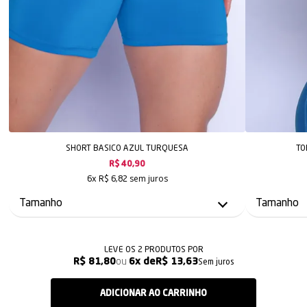
SHORT BASICO AZUL TURQUESA
TO
R$ 40,90
sem juros
6x
R$ 6,82
LEVE OS 2 PRODUTOS
R$ 81,80
6x
R$ 13,63
Sem juros