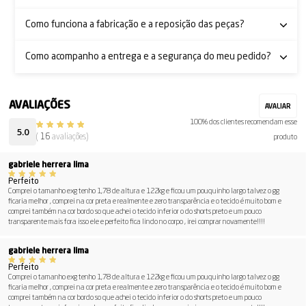
Como funciona a fabricação e a reposição das peças?
Como acompanho a entrega e a segurança do meu pedido?
100% dos clientes recomendam esse
5.0
(
16
avaliações)
produto
gabriele herrera lima
Perfeito
Comprei o tamanho exg tenho 1,78 de altura e 122kg e ficou um pouquinho largo talvez o gg
ficaria melhor , comprei na cor preta e realmente e zero transparência e o tecido é muito bom e
comprei também na cor bordo so que achei o tecido inferior o do shorts preto e um pouco
transparente mais fora isso ele e perfeito fica lindo no corpo , irei comprar novamente!!!!
gabriele herrera lima
Perfeito
Comprei o tamanho exg tenho 1,78 de altura e 122kg e ficou um pouquinho largo talvez o gg
ficaria melhor , comprei na cor preta e realmente e zero transparência e o tecido é muito bom e
comprei também na cor bordo so que achei o tecido inferior o do shorts preto e um pouco