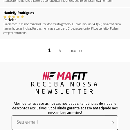
transparente mais fora isso ele e perfeito fica lindo no corpo , irei comprar novamente!!!!
Hanielly Rodrigues
Perfeito!
Eu ameeeei a minha compra! O tecido é muito gostoso! Eu costumo usar 48 (GG) mas confiei no
tamanho pelas indicações das meninas e comprei o G, deu super certo! Ficou perfeito! Podem
comprar sem medo!
6
RECEBA NOSSA
NEWSLETTER
Além de ter acesso às nossas novidades, tendências de moda, e
descontos exclusivos! Você ainda garante acesso antecipado aos
nossos lançamentos!