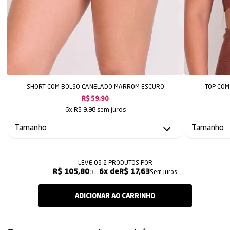
SHORT COM BOLSO CANELADO MARROM ESCURO
TOP COM
R$ 59,90
sem juros
6x
R$ 9,98
LEVE OS 2 PRODUTOS
R$ 105,80
6x
R$ 17,63
Sem juros