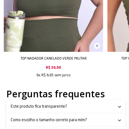
TOP NADADOR CANELADO VERDE MILITAR
TOP 
R$ 39,90
sem juros
6x
R$ 6,65
Perguntas frequentes
Este produto fica transparente?
Como escolho o tamanho correto para mim?