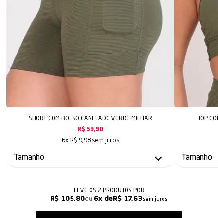
SHORT COM BOLSO CANELADO VERDE MILITAR
TOP CO
R$ 59,90
sem juros
6x
R$ 9,98
LEVE OS 2 PRODUTOS
R$ 105,80
6x
R$ 17,63
Sem juros