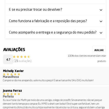
E se eu precisar trocar ou devolver?
Como funciona a fabricação e a reposição das peças?
Como acompanho a entrega e a segurança do meu pedido?
100% dos clientes recomendam esse
4.7
(
19
avaliações)
produto
Michelly Xavier
Maravilhoso
Comprei e não me arrependo, vale muito o preço! E serve tamanho 54 o EXG muito bom!
Joanna Ferraz
Perfeito
Eu ouvi falar da Mafit por meio de uma amiga, colega de crossfit. Sinceramente, não sei porque
demorei tanto tempo pra comprar.Eu AMEI o short com bolso! Ele é super confortável, tem um
comprimento ótimo (não muito curto) e realmente não enrola na cintura, segurando bem a barriga