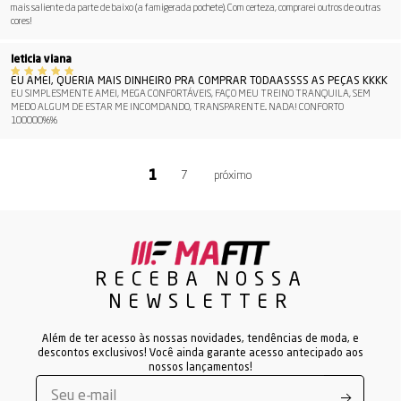
mais saliente da parte de baixo (a famigerada pochete). Com certeza, comprarei outros de outras
cores!
leticia viana
EU AMEI, QUERIA MAIS DINHEIRO PRA COMPRAR TODAASSSS AS PEÇAS KKKK
EU SIMPLESMENTE AMEI, MEGA CONFORTÁVEIS, FAÇO MEU TREINO TRANQUILA, SEM
MEDO ALGUM DE ESTAR ME INCOMDANDO, TRANSPARENTE.. NADA! CONFORTO
100000%%
7
RECEBA NOSSA
NEWSLETTER
Além de ter acesso às nossas novidades, tendências de moda, e
descontos exclusivos! Você ainda garante acesso antecipado aos
nossos lançamentos!