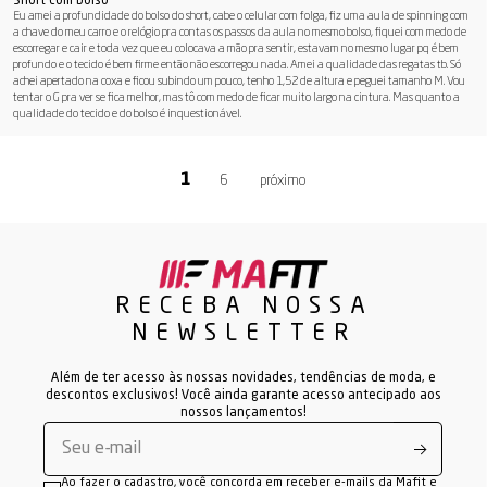
Short com bolso
Eu amei a profundidade do bolso do short, cabe o celular com folga, fiz uma aula de spinning com
a chave do meu carro e o relógio pra contas os passos da aula no mesmo bolso, fiquei com medo de
escorregar e cair e toda vez que eu colocava a mão pra sentir, estavam no mesmo lugar pq é bem
profundo e o tecido é bem firme então não escorregou nada. Amei a qualidade das regatas tb. Só
achei apertado na coxa e ficou subindo um pouco, tenho 1,52 de altura e peguei tamanho M. Vou
tentar o G pra ver se fica melhor, mas tô com medo de ficar muito largo na cintura. Mas quanto a
qualidade do tecido e do bolso é inquestionável.
6
RECEBA NOSSA
NEWSLETTER
Além de ter acesso às nossas novidades, tendências de moda, e
descontos exclusivos! Você ainda garante acesso antecipado aos
nossos lançamentos!
Ao fazer o cadastro, você concorda em receber e-mails da Mafit e