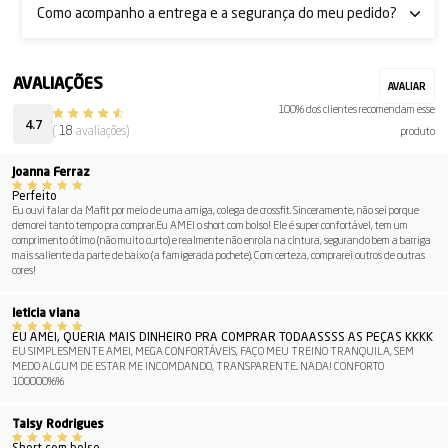
Como acompanho a entrega e a segurança do meu pedido?
100% dos clientes recomendam esse
4.7
(
18
avaliações)
produto
Joanna Ferraz
Perfeito
Eu ouvi falar da Mafit por meio de uma amiga, colega de crossfit. Sinceramente, não sei porque
demorei tanto tempo pra comprar.Eu AMEI o short com bolso! Ele é super confortável, tem um
comprimento ótimo (não muito curto) e realmente não enrola na cintura, segurando bem a barriga
mais saliente da parte de baixo (a famigerada pochete). Com certeza, comprarei outros de outras
cores!
leticia viana
EU AMEI, QUERIA MAIS DINHEIRO PRA COMPRAR TODAASSSS AS PEÇAS KKKK
EU SIMPLESMENTE AMEI, MEGA CONFORTÁVEIS, FAÇO MEU TREINO TRANQUILA, SEM
MEDO ALGUM DE ESTAR ME INCOMDANDO, TRANSPARENTE.. NADA! CONFORTO
100000%%
Taisy Rodrigues