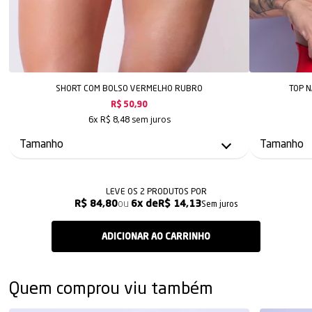
SHORT COM BOLSO VERMELHO RUBRO
TOP 
R$ 50,90
sem juros
6x
R$ 8,48
LEVE OS 2 PRODUTOS
R$ 84,80
6x
R$ 14,13
Sem juros
Quem comprou viu também