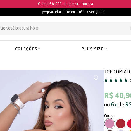
Ganhe 5% OFF na primeira compra
Parcelamento em até
10x sem juros
COLEÇÕES
PLUS SIZE
TOP COM AL
R$ 40,9
6x
R$