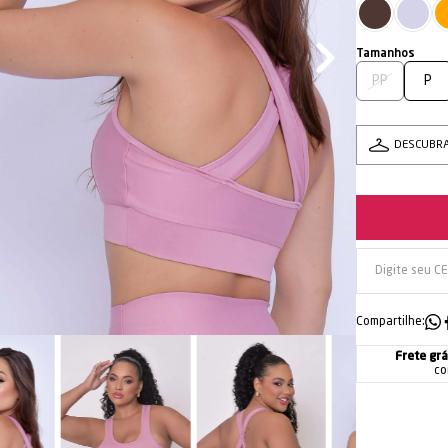
PP
P
DESCUBR
Compartilhe:
Frete grá
co