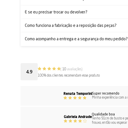
E se eu precisar trocar ou devolver?
Como funciona a fabricação e a reposição das peças?
Como acompanho a entrega e a segurança do meu pedido?
(
10
avaliações)
4.9
100% dos clientes recomendam esse produto
Super recomendo
Renata Temporini
Minha experiência com a m
Qualidade boa
Gabriela Andrade
Tenho 91cm de busto e ped
frouxo, então vou esperar 