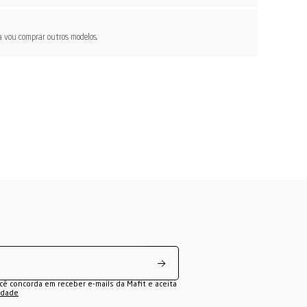
za vou comprar outros modelos.
ocê concorda em receber e-mails da Mafit e aceita
cidade