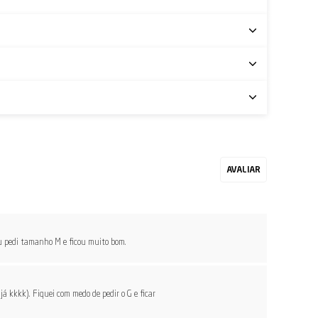
eu pedi tamanho M e ficou muito bom.
á kkkk). Fiquei com medo de pedir o G e ficar