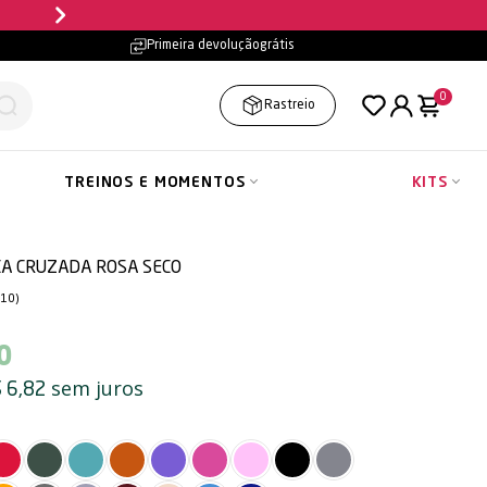
Parcele em até
10x sem jur
Primeira devolução
grátis
0
Rastreio
TREINOS E MOMENTOS
KITS
CA CRUZADA ROSA SECO
(10)
0
sem juros
 6,82