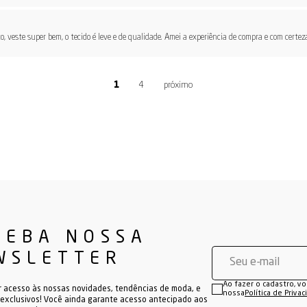
to, veste super bem, o tecido é leve e de qualidade. Amei a experiência de compra e com certe
4
CEBA NOSSA
WSLETTER
Ao fazer o cadastro, v
r acesso às nossas novidades, tendências de moda, e
nossa
Política de Priva
exclusivos! Você ainda garante acesso antecipado aos