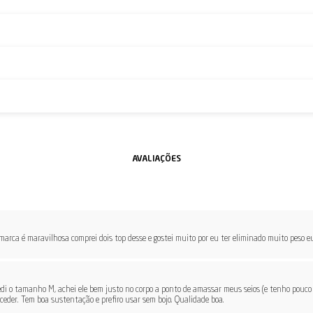
arca é maravilhosa comprei dois top desse e gostei muito por eu ter eliminado muito peso 
i o tamanho M, achei ele bem justo no corpo a ponto de amassar meus seios (e tenho pouco j
ceder. Tem boa sustentação e prefiro usar sem bojo. Qualidade boa.