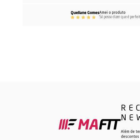
Amei o produto
Queliane Gomes
Só posso dizer que é perfei
RE
NE
Além de te
descontos 