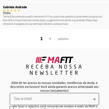
Gabriela Andrade
Ótimo
Tenho 92cm de busto e pedi o tamanho M. Ficou justo, mas acredito q qndo ceder um pouco vai
ficar ótimo. O top é todo com tecido duplo, o q garante mais ainda a qualidade. Possui bojo
removível, mas gosto de usar sem bojo. Voltarei a comprar mais.
4
RECEBA NOSSA
NEWSLETTER
Além de ter acesso às nossas novidades, tendências de moda, e
descontos exclusivos! Você ainda garante acesso antecipado aos
nossos lançamentos!
Ao fazer o cadastro, você concorda em receber e-mails da Mafit e