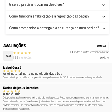
E se eu precisar trocar ou devolver?
Como funciona a fabricação e a reposição das peças?
Como acompanho a entrega e a segurança do meu pedido?
100% dos clientes recomendam esse
5.0
(
11
avaliações)
produto
Izabel Gessé
Amei material muito nome elasticidade boa
Comprei o top o short boa compressão,sem palavras nota 10 !!continuem com esta qualidade
Karina de Jesus Dorneles
O top é lindo!
O top preto, assim como o short preto são mais grossos. Recomendo pegar sempre um tamanho maior.
Comprei um M mas e ficou beeem justo. As outras cores desse mesmo top sao mais molinhas , daí
podem comprar um tamanho certo mesmo. .Mas as peças são lindas e vestem muito bem! Zero
transparência nas peças.