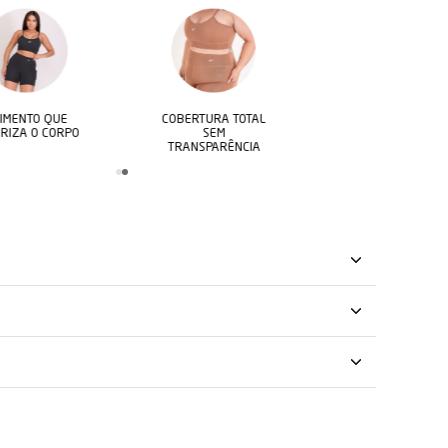
AL PARA TREINOS
TECIDO STYLE WAVE
CAIMENTO QU
 LOOKS CASUAIS
CANELADO
VALORIZA O CO