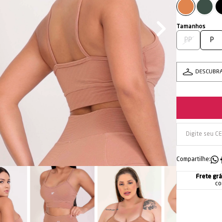
PP
P
DESCUBR
Compartilhe:
Frete grá
co