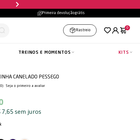
Frete grátis
- consul
Primeira devolução
grátis
0
Rastreio
TREINOS E MOMENTOS
KITS
CINHA CANELADO PESSEGO
(0)
Seja o primeiro a avaliar
0
sem juros
 7,65
k