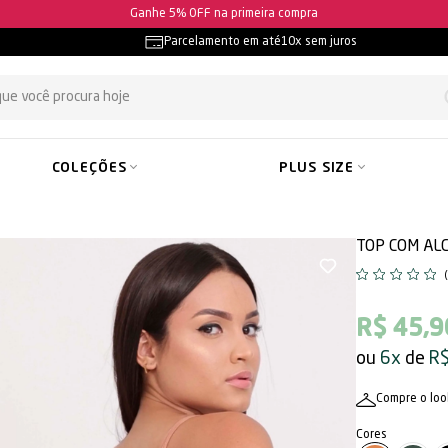
Parcele em até
10x sem juros
Parcelamento em até
10x sem juros
COLEÇÕES
PLUS SIZE
TOP COM AL
R$ 45,9
6x
R$
Compre o loo