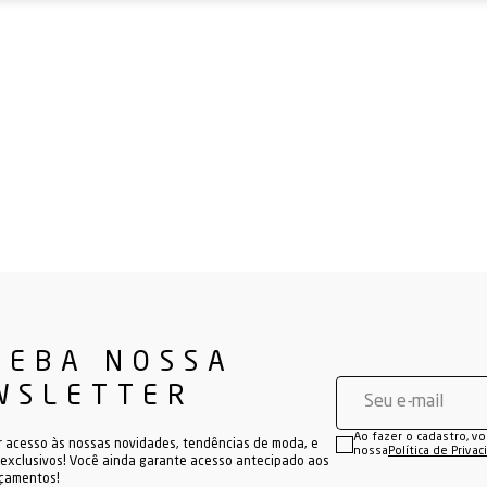
CEBA NOSSA
WSLETTER
Ao fazer o cadastro, v
r acesso às nossas novidades, tendências de moda, e
nossa
Política de Priva
exclusivos! Você ainda garante acesso antecipado aos
nçamentos!