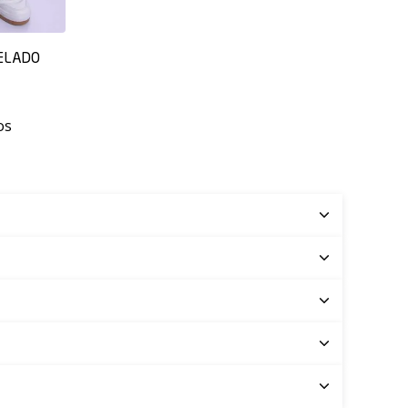
ELADO
os