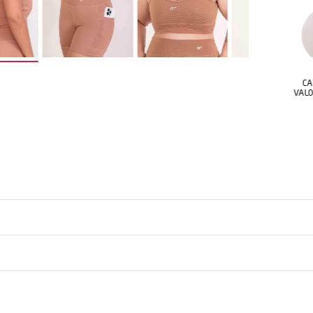
CAIMENTO QUE
COBERTURA TOTAL
IDE
VALORIZA O CORPO
SEM
OU
TRANSPARÊNCIA