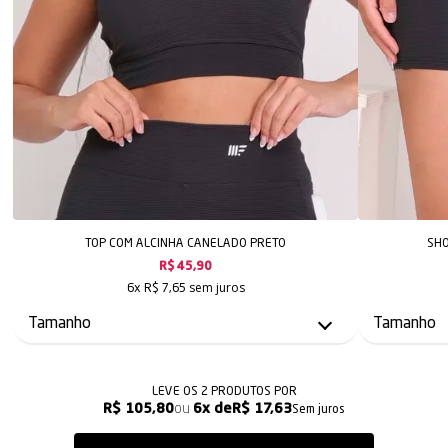
TOP COM ALCINHA CANELADO PRETO
SHO
R$ 45,90
sem juros
6x
R$ 7,65
LEVE OS 2 PRODUTOS
R$ 105,80
6x
R$ 17,63
Sem juros