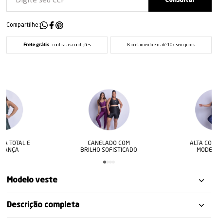
Compartilhe:
Frete grátis
- confira as condições
Parcelamento em até 10x sem juros
 E
CANELADO COM
ALTA COMPRESSÃO
BRILHO SOFISTICADO
MODELADORA
Modelo veste
Descrição completa