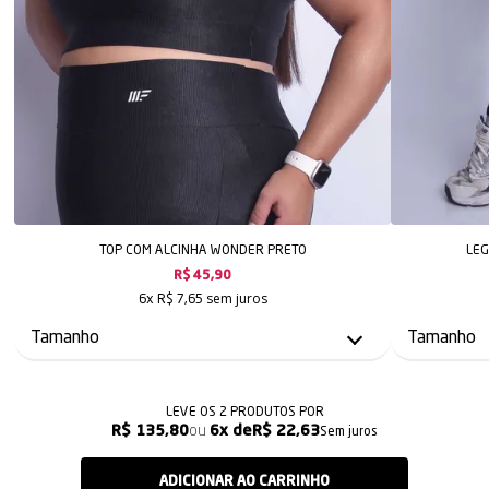
TOP COM ALCINHA WONDER PRETO
LEG
R$ 45,90
sem juros
6x
R$ 7,65
LEVE OS 2 PRODUTOS
R$ 135,80
6x
R$ 22,63
Sem juros