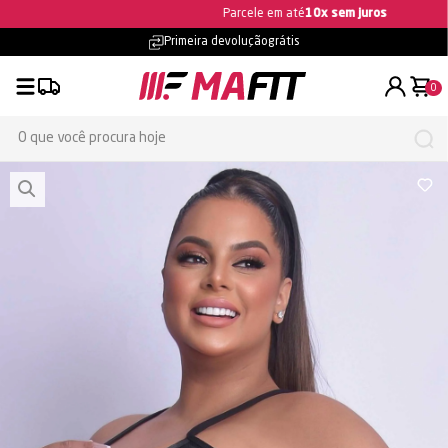
Ganhe 5% OFF na primeira compra
Primeira devolução
grátis
0