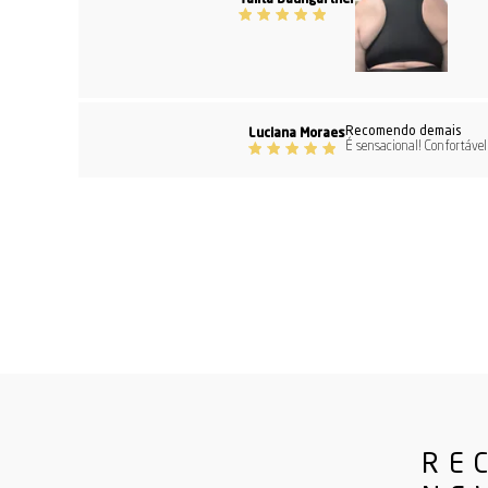
Talita Baungartner
Recomendo demais
Luciana Moraes
É sensacional! Confortáve
RE