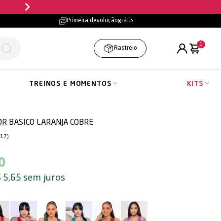
Parcele em até
10x sem juros
Primeira devolução
grátis
0
Rastreio
TREINOS E MOMENTOS
KITS
R BASICO LARANJA COBRE
(17)
0
sem juros
 5,65