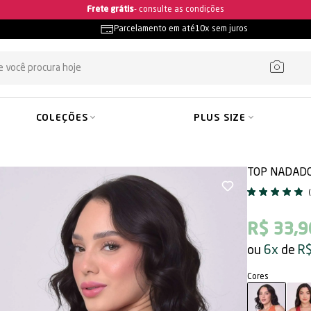
Ganhe 5% OFF na primeira compra
Parcelamento em até
10x sem juros
COLEÇÕES
PLUS SIZE
TOP NADADO
R$ 33,9
6x
R$