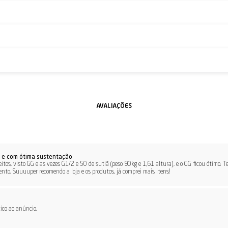
s e com ótima sustentação
eitos, visto GG e as vezes G1/2 e 50 de sutiã (peso 90kg e 1,61 altura), e o GG ficou ótimo.
nto. Suuuuper recomendo a loja e os produtos, já comprei mais itens!
ico ao anúncio.