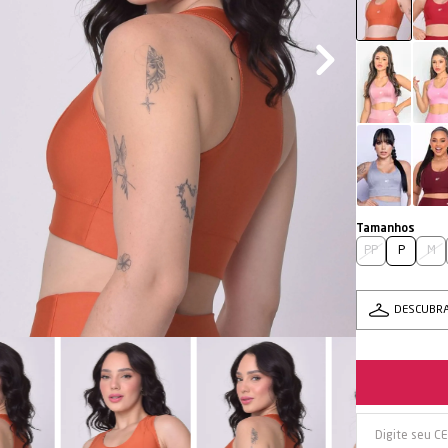
PP
P
M
DESCUBR