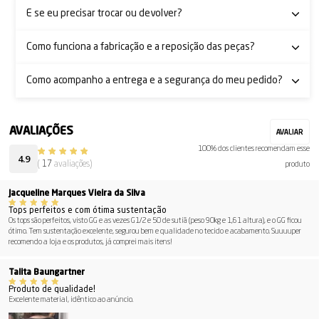
E se eu precisar trocar ou devolver?
Como funciona a fabricação e a reposição das peças?
Como acompanho a entrega e a segurança do meu pedido?
100% dos clientes recomendam esse
4.9
(
17
avaliações)
produto
Jacqueline Marques Vieira da Silva
Tops perfeitos e com ótima sustentação
Os tops são perfeitos, visto GG e as vezes G1/2 e 50 de sutiã (peso 90kg e 1,61 altura), e o GG ficou
ótimo. Tem sustentação excelente, segurou bem e qualidade no tecido e acabamento. Suuuuper
recomendo a loja e os produtos, já comprei mais itens!
Talita Baungartner
Produto de qualidade!
Excelente material, idêntico ao anúncio.