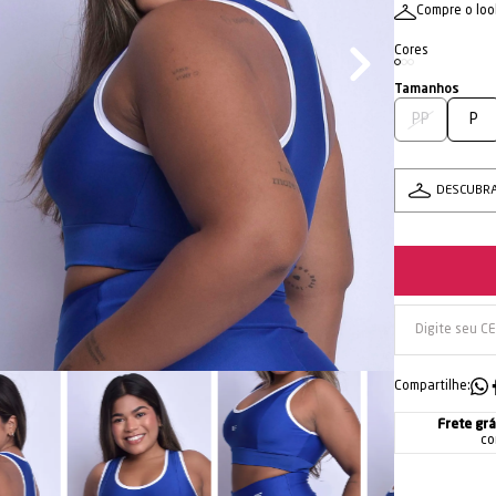
Compre o loo
PP
P
DESCUBR
Compartilhe:
Frete grá
co