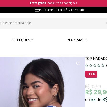
Ganhe 5% OFF na primeira compra
Parcelamento em até
10x sem juros
COLEÇÕES
PLUS SIZE
TOP NADADO
19%
R$ 36,90
R$ 29,9
6x
R$