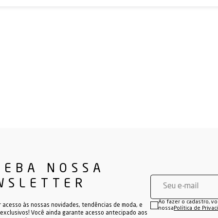
CEBA NOSSA
WSLETTER
Ao fazer o cadastro, v
r acesso às nossas novidades, tendências de moda, e
nossa
Política de Priva
exclusivos! Você ainda garante acesso antecipado aos