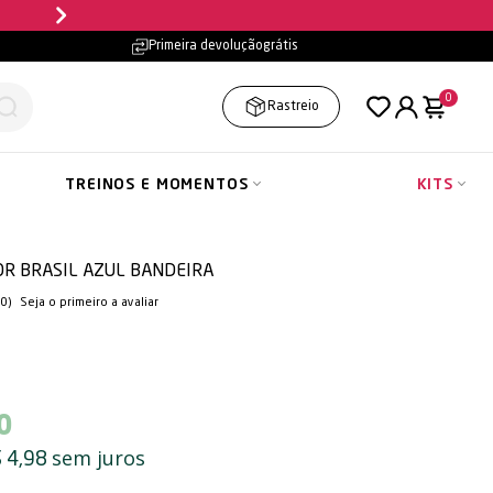
Parcele em até
10x sem jur
Primeira devolução
grátis
0
Rastreio
TREINOS E MOMENTOS
KITS
R BRASIL AZUL BANDEIRA
(0)
Seja o primeiro a avaliar
0
sem juros
 4,98