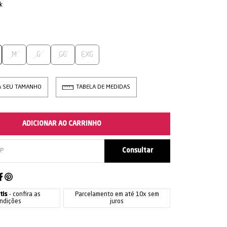
k
M
G
GG
EXG
A SEU TAMANHO
TABELA DE MEDIDAS
ADICIONAR AO CARRINHO
tis
- confira as
Parcelamento em até 10x sem
ndições
juros