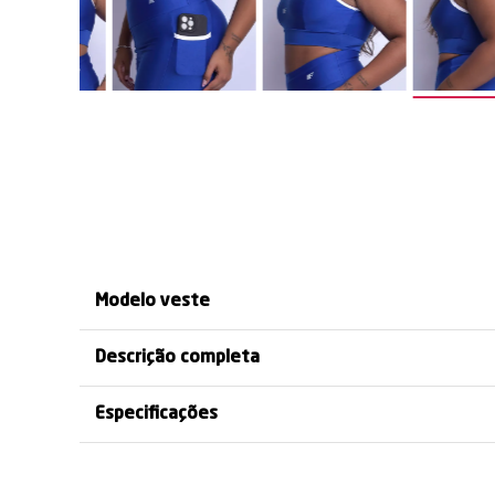
AL ESPORTIVO E
DETALHES BICOLOR
CORES INSPIRAD
MODERNO
EXCLUSIVOS
NO BRASIL
Modelo veste
Descrição completa
Especificações