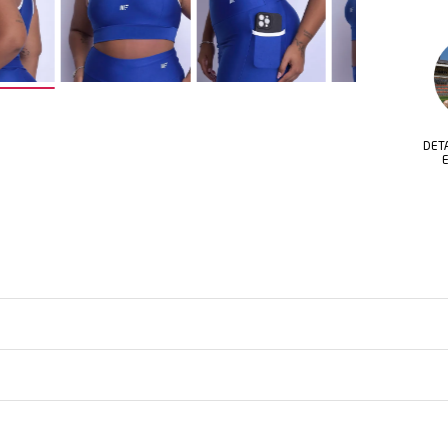
AS
VISUAL ESPORTIVO E
DETALHES BICOLOR
MODERNO
EXCLUSIVOS