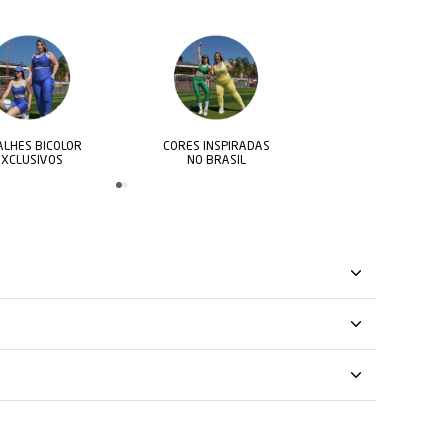
CORES INSPIRADAS
VISUAL ESPORTIVO E
DETALHES
NO BRASIL
MODERNO
EXCLU