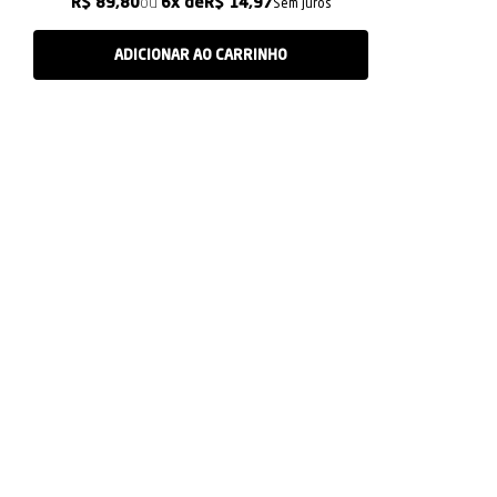
R$ 89,80
6x
R$ 14,97
Sem juros