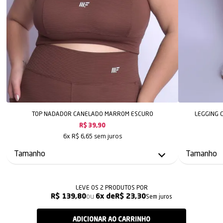
TOP NADADOR CANELADO MARROM ESCURO
LEGGING 
R$ 39,90
sem juros
6x
R$ 6,65
LEVE OS 2 PRODUTOS
R$ 139,80
6x
R$ 23,30
Sem juros