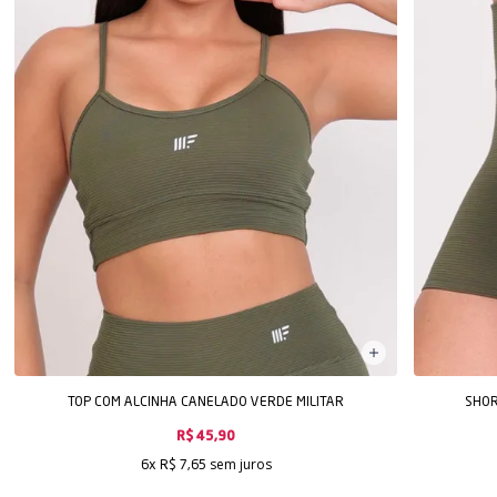
TOP COM ALCINHA CANELADO VERDE MILITAR
SHOR
R$ 45,90
sem juros
6x
R$ 7,65