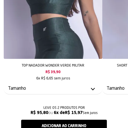
TOP NADADOR WONDER VERDE MILITAR
SHORT
R$ 39,90
sem juros
6x
R$ 6,65
LEVE OS 2 PRODUTOS
R$ 95,80
6x
R$ 15,97
Sem juros